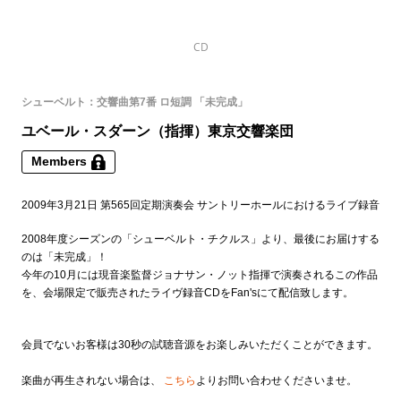
CD
シューベルト：交響曲第7番 ロ短調 「未完成」
ユベール・スダーン（指揮）東京交響楽団
Members
2009年3月21日 第565回定期演奏会 サントリーホールにおけるライブ録音
2008年度シーズンの「シューベルト・チクルス」より、最後にお届けする
のは「未完成」！
今年の10月には現音楽監督ジョナサン・ノット指揮で演奏されるこの作品
を、会場限定で販売されたライヴ録音CDをFan'sにて配信致します。
会員でないお客様は30秒の試聴音源をお楽しみいただくことができます。
楽曲が再生されない場合は、
こちら
よりお問い合わせくださいませ。