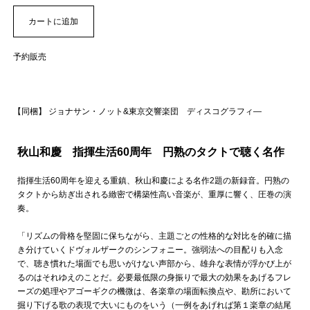
予約販売
【同梱】 ジョナサン・ノット&東京交響楽団 ディスコグラフィ―
秋山和慶 指揮生活60周年 円熟のタクトで聴く名作
指揮生活60周年を迎える重鎮、秋山和慶による名作2題の新録音。円熟の
タクトから紡ぎ出される緻密で構築性高い音楽が、重厚に響く、圧巻の演
奏。
「リズムの骨格を堅固に保ちながら、主題ごとの性格的な対比を的確に描
き分けていくドヴォルザークのシンフォニー。強弱法への目配りも入念
で、聴き慣れた場面でも思いがけない声部から、雄弁な表情が浮かび上が
るのはそれゆえのことだ。必要最低限の身振りで最大の効果をあげるフレ
ーズの処理やアゴーギクの機微は、各楽章の場面転換点や、勘所において
掘り下げる歌の表現で大いにものをいう（一例をあげれば第１楽章の結尾