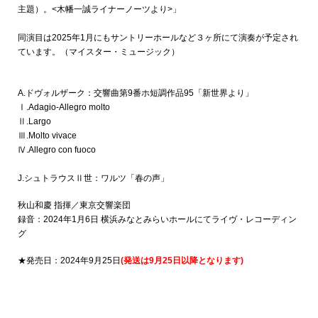
主題）。<木幡一誠ライナーノーツより>」
同演目は2025年1月にもサントリーホールなど３ヶ所にて演奏が予定され
ています。（マイスター・ミュージック）
A.ドヴォルザーク：交響曲第9番ホ短調作品95「新世界より」
Ⅰ.Adagio-Allegro molto
Ⅱ.Largo
Ⅲ.Molto vivace
Ⅳ.Allegro con fuoco
J.シュトラウスⅡ世：ワルツ「春の声」
秋山和慶 指揮／東京交響楽団
録音：2024年1月6日 横浜みなとみらいホールにてライヴ・レコーディン
グ
★発売日：2024年9月25日
(発送は9月25日以降となります)