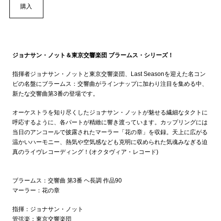
購入
ジョナサン・ノット＆東京交響楽団 ブラームス・シリーズ！
指揮者ジョナサン・ノットと東京交響楽団、Last Seasonを迎えた名コン
ビの名盤にブラームス：交響曲がラインナップに加わり注目を集める中、
新たな交響曲第3番の登場です。
オーケストラを知り尽くしたジョナサン・ノットが魅せる繊細なタクトに
呼応するように、各パートが精緻に響き渡っています。カップリングには
当日のアンコールで披露されたマーラー「花の章」を収録。天上に広がる
温かいハーモニー、熱気や空気感なども克明に収められた気魂みなぎる迫
真のライヴレコーディング！(オクタヴィア・レコード)
ブラームス：交響曲 第3番 ヘ長調 作品90
マーラー：花の章
指揮：ジョナサン・ノット
管弦楽：東京交響楽団