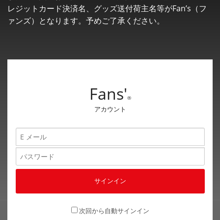
レジット
カード決済名、グッズ送付荷主名等がFan’s（フ
ァンズ）
となります。予めご了承ください。
Fans'
®
アカウント
次回から自動サインイン