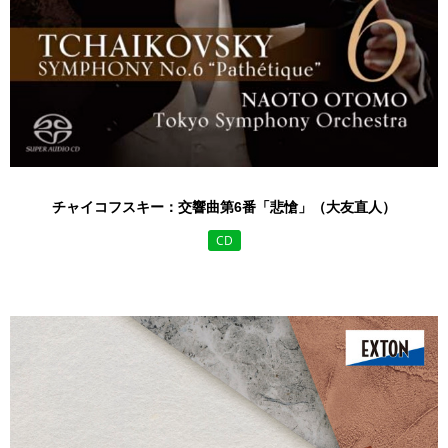
チャイコフスキー：交響曲第6番「悲愴」（大友直人）
CD
￥3,850 （税込）