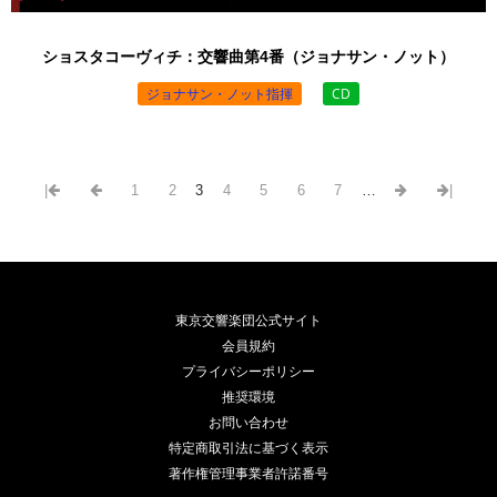
ショスタコーヴィチ：交響曲第4番（ジョナサン・ノット）
ジョナサン・ノット指揮
CD
￥3,850 （税込）
|
1
2
3
4
5
6
7
…
|
東京交響楽団公式サイト
会員規約
プライバシーポリシー
推奨環境
お問い合わせ
特定商取引法に基づく表示
著作権管理事業者許諾番号